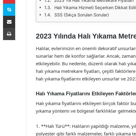
2023 Yılı Halı Yıkama Metrekare Fiyatları
Skype
Halı Yıkama Hizmeti Seçerken Dikkat Edi
SSS (Sıkça Sorulan Sorular)
E-Posta ile paylaş
Yazdır
2023 Yılında Halı Yıkama Metre
Halılar, evlerimizin en önemli dekoratif unsurla
sunarlar hem de konfor sağlarlar. Ancak, zamanl
etkileyebilir. Bu nedenle, düzenli olarak halı yı
halı yıkama metrekare fiyatları, çeşitli faktörle
halı yıkama fiyatlarını etkileyen unsurlar ve 2023
Halı Yıkama Fiyatlarını Etkileyen Faktörle
Halı yıkama fiyatlarını etkileyen birçok faktör 
yıkama yöntemi ve bölgesel farklılıklar gelmekte
1. **Halı Türü**: Halıların yapıldığı malzeme, yı
polyester gibi farklı malzemeler, farklı yıkama te