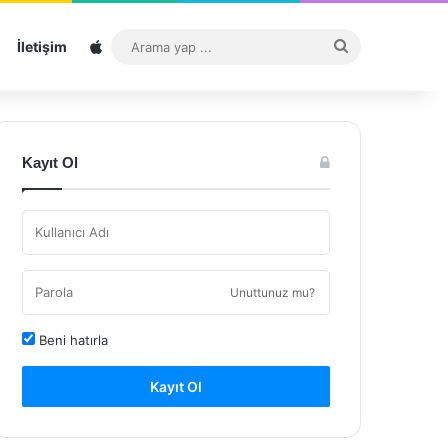
Sitemap
Arama
İletişim
yap
...
Kayıt Ol
Unuttunuz mu?
Beni hatırla
Kayıt Ol